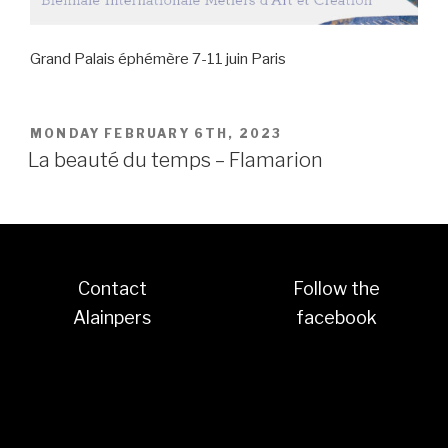
Grand Palais éphémère 7-11 juin Paris
POSTED
MONDAY FEBRUARY 6TH, 2023
ON
La beauté du temps – Flamarion
Contact
Follow the
Alainpers
facebook